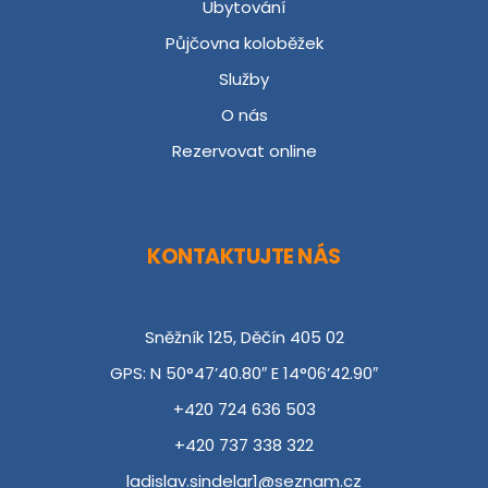
Ubytování
Půjčovna koloběžek
Služby
O nás
Rezervovat online
KONTAKTUJTE NÁS
Sněžník 125, Děčín 405 02
GPS: N 50°47’40.80″ E 14°06’42.90″
+420 724 636 503
+420 737 338 322
ladislav.sindelar1@seznam.cz